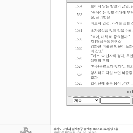
1534
보이지 않는 발밑의 균열,
"속삭이는 것도 성대에 부담
1533
절, 관리법은
1532
아토피·건선, 가려움 심한 
1531
초가공식품 많이 먹을수록..
"코어, 대체 왜 중요할까 "
1530
지 [평생운동연구소]
영화관·미술관 방문이 노화 
1529
이 감소"
"'키스' 속 난자와 정자, 
1528
생명의 흔적
1527
"탄산음료보다 많다"... 의
양치하고 치실 쓰면 뇌졸중 위
1526
결과
1525
갑상선에 좋은 음식 5가지..